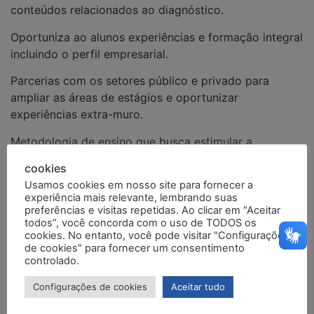
conteúdos relacionados ao diagnóstico.
Oportuniza ao alunos experiências e formação integral
incluindo o perfil empresarial.
Parcerias com os setores público e privado para
ampliar as áreas de estágios e oportunizar
experiências extra-muro.
Metodologia de ensino que busca estimular a
capacidade de aprender a aprender, o trabalho em
cookies
equipe, a postura ética, colaborativa e compromissada
Usamos cookies em nosso site para fornecer a
com as necessidades da sociedade.
experiência mais relevante, lembrando suas
preferências e visitas repetidas. Ao clicar em “Aceitar
todos”, você concorda com o uso de TODOS os
cookies. No entanto, você pode visitar "Configurações
de cookies" para fornecer um consentimento
controlado.
Odontologia 9
Odontologia 10
Configurações de cookies
Aceitar tudo