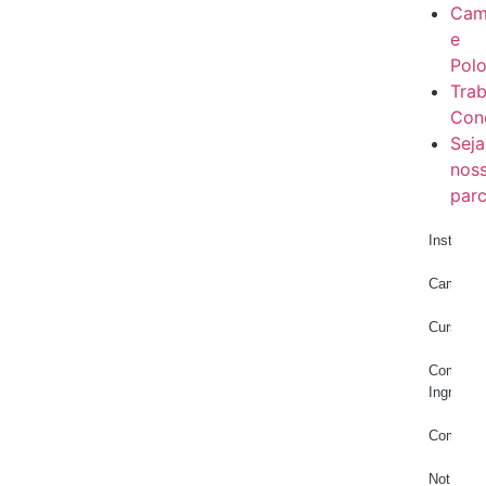
Cam
e
Pol
Trab
Con
Seja
nos
parc
Instituci
Campos
Cursos
Como
Ingressa
Comunid
Notícias