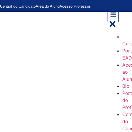
Central do Candidato
Área do Aluno
Acesso Professor
Cur
Port
EA
Ace
ao
Alu
Bibl
Port
do
Prof
Cent
do
Can