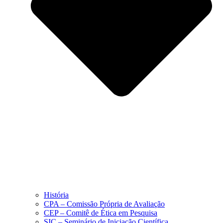
História
CPA – Comissão Própria de Avaliação
CEP – Comitê de Ética em Pesquisa
SIC – Seminário de Iniciação Científica