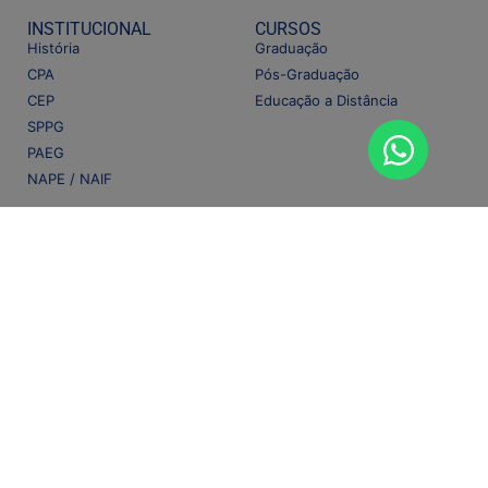
INSTITUCIONAL
CURSOS
História
Graduação
CPA
Pós-Graduação
CEP
Educação a Distância
SPPG
PAEG
NAPE / NAIF
COMO INGRESSAR
COMUNIDADE
Portador de Diploma
Biblioteca
Transferência externa
Central de Estágios
Bolsa de estudos Pro+
Pesquisas Acadêmicas
ENEM
Publicações
ProUni
FIES
CONTATO
Fale conosco
Trabalhe Conosco