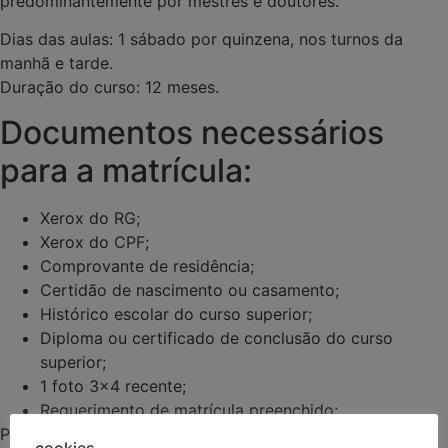
predominantemente por mestres e doutores.
Dias das aulas: 1 sábado por quinzena, nos turnos da
manhã e tarde.
Duração do curso: 12 meses.
Documentos necessários
para a matrícula:
Xerox do RG;
Xerox do CPF;
Comprovante de residência;
Certidão de nascimento ou casamento;
Histórico escolar do curso superior;
Diploma ou certificado de conclusão do curso
superior;
1 foto 3×4 recente;
Requerimento de matrícula preenchido;
Para obter mais informações envie mensagem
cookies