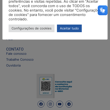
preferências e visitas repetidas. Ao clicar em “Aceitar
COMO INGRESSAR
COMUNIDADE
todos”, você concorda com o uso de TODOS os
Portador de Diploma
Biblioteca
cookies. No entanto, você pode visitar "Configurações
de cookies" para fornecer um consentimento
Transferência externa
Central de Estágios
controlado.
Bolsa de estudos Pro+
Pesquisas Acadêmicas
ENEM
Publicações
Configurações de cookies
Aceitar tudo
ProUni
FIES
CONTATO
Fale conosco
Trabalhe Conosco
Ouvidoria