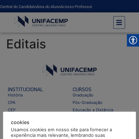
Central do Candidato
Área do Aluno
Acesso Professor
Editais
INSTITUCIONAL
CURSOS
História
Graduação
CPA
Pós-Graduação
CEP
Educação a Distância
SPPG
cookies
PAEG
Usamos cookies em nosso site para fornecer a
NAPE / NAIF
experiência mais relevante, lembrando suas