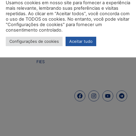
Usamos cookies em nosso site para fornecer a experiência
mais relevante, lembrando suas preferências e visitas
repetidas. Ao clicar em “Aceitar todos”, você concorda com
o uso de TODOS os cookies. No entanto, você pode visitar
COMO INGRESSAR
COMUNIDAD
"Configurações de cookies" para fornecer um
Portador de Diploma
Biblioteca
consentimento controlado.
Transferência externa
Central de Está
ncia
Bolsa de estudos Pro+
Pesquisas Acad
Configurações de cookies
Aceitar tudo
ENEM
Publicações
ProUni
FIES