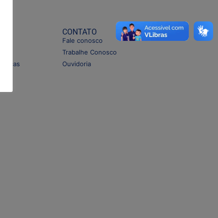
E
CONTATO
Fale conosco
gios
Trabalhe Conosco
êmicas
Ouvidoria