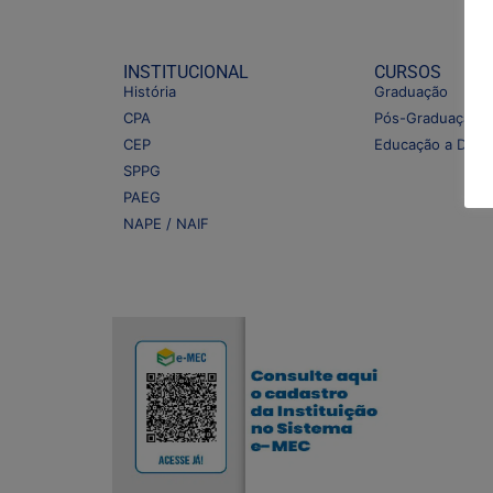
INSTITUCIONAL
CURSOS
História
Graduação
CPA
Pós-Graduação
CEP
Educação a Distâ
SPPG
PAEG
NAPE / NAIF