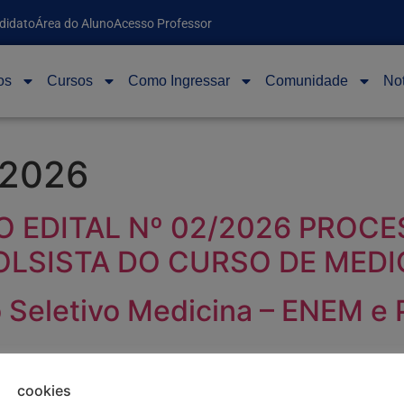
didato
Área do Aluno
Acesso Professor
os
Cursos
Como Ingressar
Comunidade
Not
 2026
O EDITAL Nº 02/2026 PROC
LSISTA DO CURSO DE MEDI
 Seletivo Medicina – ENEM e 
cookies