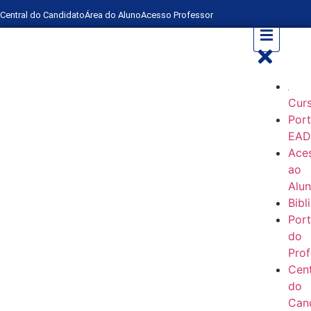
Central do Candidato
Área do Aluno
Acesso Professor
Cur
Port
EA
Ace
ao
Alu
Bibl
Port
do
Prof
Cent
do
Can