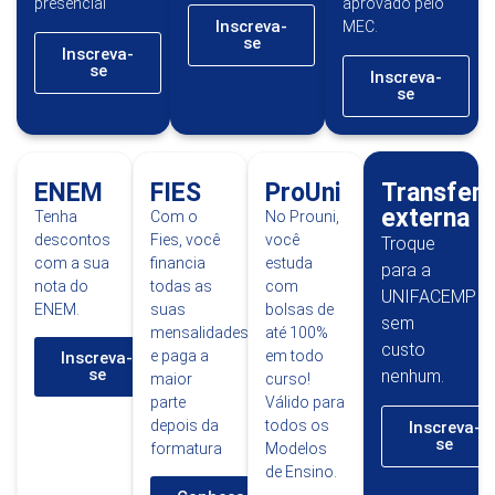
presencial
aprovado pelo
Inscreva-
MEC.
se
Inscreva-
se
Inscreva-
se
ENEM
FIES
ProUni
Transferê
externa
Tenha
Com o
No Prouni,
descontos
Fies, você
você
Troque
com a sua
financia
estuda
para a
nota do
todas as
com
UNIFACEMP
ENEM.
suas
bolsas de
sem
mensalidades
até 100%
custo
e paga a
em todo
Inscreva-
se
nenhum.
maior
curso!
parte
Válido para
depois da
todos os
Inscreva-
se
formatura
Modelos
de Ensino.