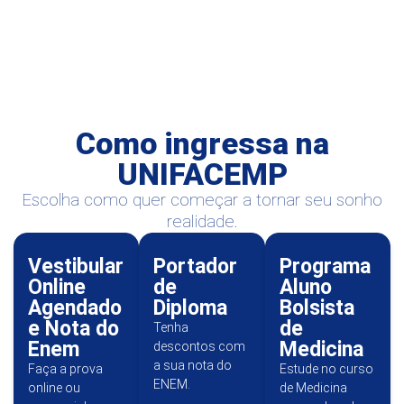
Como ingressa na
UNIFACEMP
Escolha como quer começar a tornar seu sonho
realidade.
Vestibular
Portador
Programa
Online
de
Aluno
Agendado
Diploma
Bolsista
e Nota do
de
Tenha
Enem
Medicina
descontos com
a sua nota do
Faça a prova
Estude no curso
ENEM.
online ou
de Medicina