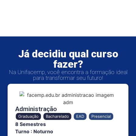
Já decidiu qual curso
fazer?
Na Unifacemp, você encontra a formação ideal
para transformar seu futuro!
Administração
Graduação
Bacharelado
EAD
Presencial
8 Semestres
Turno : Noturno