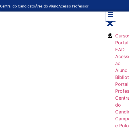
Central do Candidato
Área do Aluno
Acesso Professor
Curso
Portal
EAD
Acess
ao
Aluno
Biblio
Portal
Profe
Centra
do
Candi
Camp
e Pol