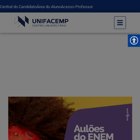
Central do Candidato
Área do Aluno
Acesso Professor
Último Aulão do ENEM 2019 Facemp – Dia
26/10 em Amargosa. Inscreva-se grátis
UNIFACEMP
Último Aulão do ENEM 2019 Facemp – Dia 26/10 em Amargosa. Inscreva-se
grátis