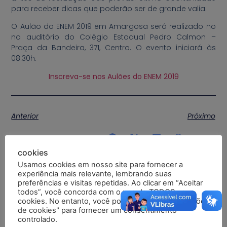
para receber dicas que poderão ser de grande valia.
O Aulão do ENEM 2019 em Amargosa será realizado no
no auditório do Colégio Estadual Pedro Calmon –
Praça da Bandeira, 371, Centro. O evento iniciará às
08:30h.
Inscreva-se nos Aulões do ENEM 2019
Anterior
Próximo
Compartilhe a postagem:
cookies
Usamos cookies em nosso site para fornecer a
experiência mais relevante, lembrando suas
preferências e visitas repetidas. Ao clicar em “Aceitar
todos”, você concorda com o uso de TODOS os
cookies. No entanto, você pode visitar "Configurações
de cookies" para fornecer um consentimento
controlado.