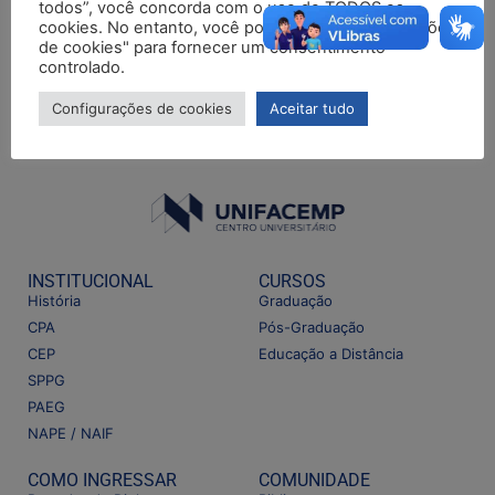
todos”, você concorda com o uso de TODOS os
cookies. No entanto, você pode visitar "Configurações
de cookies" para fornecer um consentimento
controlado.
Configurações de cookies
Aceitar tudo
INSTITUCIONAL
CURSOS
História
Graduação
CPA
Pós-Graduação
CEP
Educação a Distância
SPPG
PAEG
NAPE / NAIF
COMO INGRESSAR
COMUNIDADE