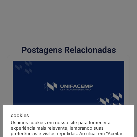
Postagens Relacionadas
cookies
04/08/2026
Edital
EDITAL DE RETIFICAÇÃO: ALTERAÇÃO DO
Usamos cookies em nosso site para fornecer a
CRONOGRAMA DOS RESULTADOS
experiência mais relevante, lembrando suas
preferências e visitas repetidas. Ao clicar em “Aceitar