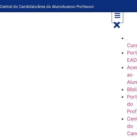
Central do Candidato
Área do Aluno
Acesso Professor
Cur
Port
EA
Ace
ao
Alu
Bibl
Port
do
Prof
Cent
do
Can