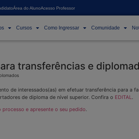
ndidato
Área do Aluno
Acesso Professor
os
Cursos
Como Ingressar
Comunidade
Not
ara transferências e diploma
iplomados
to de interessados(as) em efetuar transferência para a fa
rtadores de diploma de nível superior. Confira o
EDITAL
.
 o processo e apresente o seu pedido
.