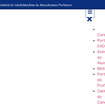
Central do Candidato
Área do Aluno
Acesso Professor
Cur
Port
EA
Ace
ao
Alu
Bibl
Port
do
Prof
Cent
do
Can