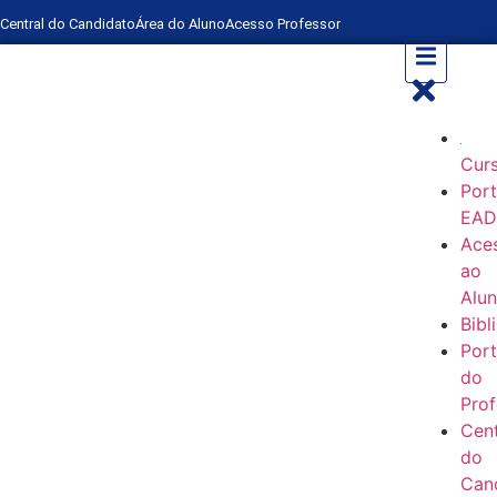
Central do Candidato
Área do Aluno
Acesso Professor
Cur
Port
EA
Ace
ao
Alu
Bibl
Port
do
Prof
Cent
do
Can