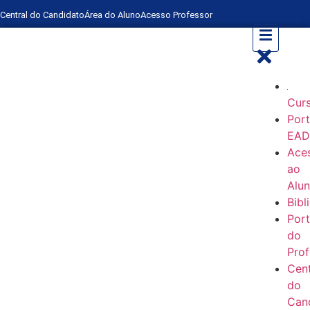
Central do Candidato
Área do Aluno
Acesso Professor
Cur
Port
EA
Ace
ao
Alu
Bibl
Port
do
Prof
Cent
do
Can