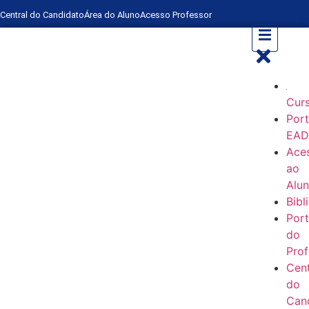
Central do Candidato
Área do Aluno
Acesso Professor
Cur
Port
EA
Ace
ao
Alu
Bibl
Port
do
Prof
Cent
do
Can