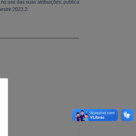
o uso das suas atribuições, publica
estre 2023.2.