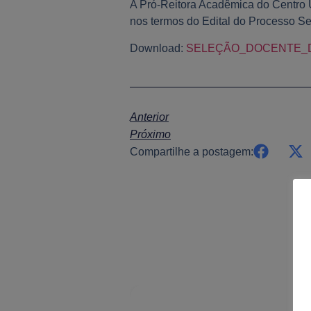
A Pró-Reitora Acadêmica do Centro 
nos termos do Edital do Processo Sel
Download:
SELEÇÃO_DOCENTE_
Anterior
Próximo
Compartilhe a postagem: