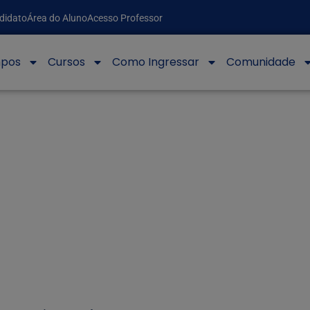
didato
Área do Aluno
Acesso Professor
pos
Cursos
Como Ingressar
Comunidade
ÃO DOCENTE EDITAL Nº 002/2023 CURSO DE D
UNIFACEMP
SELEÇÃO DOCENTE EDITAL Nº 002/2023 CURSO DE DIREITO