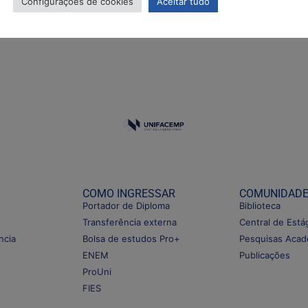
Configurações de cookies
Aceitar tudo
ERAÇÃO DO CRONOGRAMA DOS RESULTADOS
COMO INGRESSAR
COMUNIDAD
Portador de Diploma
Biblioteca
Transferência externa
Central de Está
ncia
Bolsa de estudos Pro+
Pesquisas Acad
ENEM
Publicações
ProUni
FIES