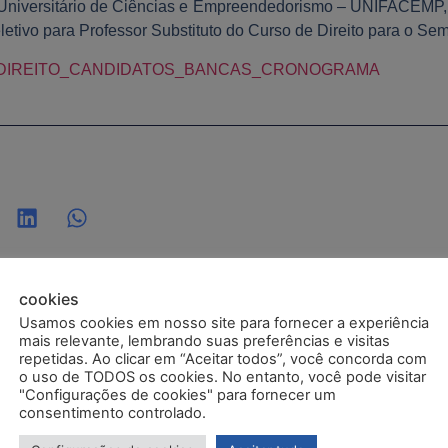
Universitário de Ciências e Empreendedorismo – UNIFACEMP, n
etivo para Professor Substituto do Curso de Direito para o Sem
DIREITO_CANDIDATOS_BANCAS_CRONOGRAMA
cookies
Usamos cookies em nosso site para fornecer a experiência
mais relevante, lembrando suas preferências e visitas
repetidas. Ao clicar em “Aceitar todos”, você concorda com
o uso de TODOS os cookies. No entanto, você pode visitar
Postagens Relacionadas
"Configurações de cookies" para fornecer um
consentimento controlado.