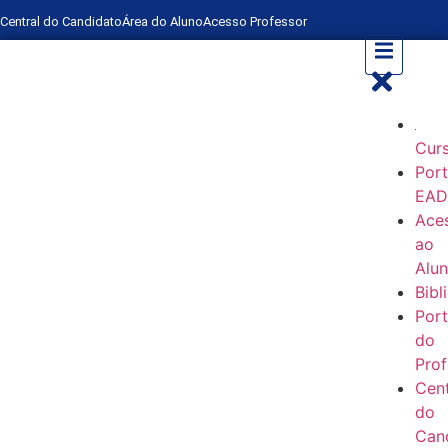
Central do Candidato
Área do Aluno
Acesso Professor
Cur
Port
EA
Ace
ao
Alu
Bibl
Port
do
Prof
Cent
do
Can