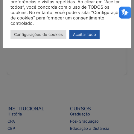
preferências e visitas repetidas. Ao clicar em “Aceitar
todos”, você concorda com o uso de TODOS os
cookies. No entanto, você pode visitar "Configurações
04/08/2026
de cookies" para fornecer um consentimento
Edital
controlado.
EDITAL DE RETIFICAÇÃO: ALTERAÇÃO
DO CRONOGRAMA DOS RESULTADOS
Configurações de cookies
Aceitar tudo
INSTITUCIONAL
CURSOS
História
Graduação
CPA
Pós-Graduação
CEP
Educação a Distância