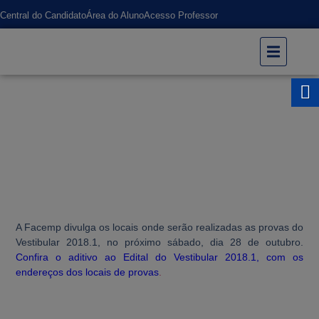
Central do Candidato
Área do Aluno
Acesso Professor
Vestibular 2018.1 – Confira os locais de
aplicação das provas
UNIFACEMP
Vestibular 2018.1 – Confira os locais de aplicação das provas
A Facemp divulga os locais onde serão realizadas as provas do
Vestibular 2018.1, no próximo sábado, dia 28 de outubro.
Confira o aditivo ao Edital do Vestibular 2018.1, com
os
endereços dos locais de provas
.