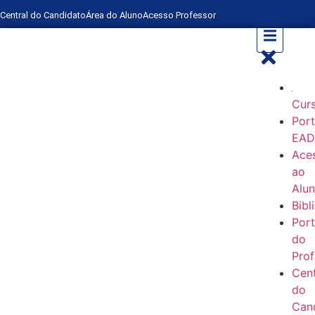
Central do Candidato
Área do Aluno
Acesso Professor
Cur
Port
EA
Ace
ao
Alu
Bibl
Port
do
Prof
Cent
do
Can