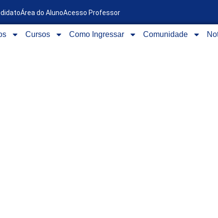
ndidato
Área do Aluno
Acesso Professor
os
Cursos
Como Ingressar
Comunidade
Not