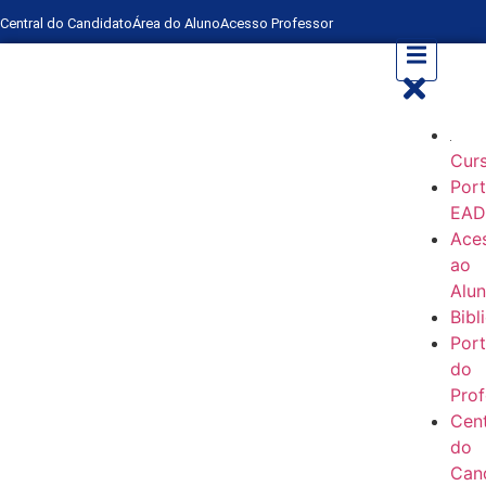
Central do Candidato
Área do Aluno
Acesso Professor
Cur
Port
EA
Ace
ao
Alu
Bibl
Port
do
Prof
Cent
do
Can