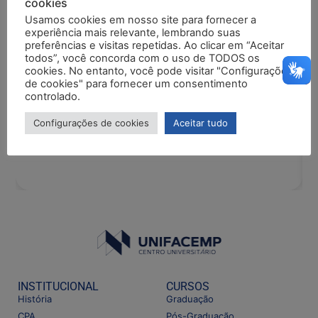
cookies
Usamos cookies em nosso site para fornecer a
experiência mais relevante, lembrando suas
preferências e visitas repetidas. Ao clicar em “Aceitar
04/08/2026
Edital
todos”, você concorda com o uso de TODOS os
EDITAL DE RETIFICAÇÃO: ALTERAÇÃO DO
cookies. No entanto, você pode visitar "Configurações
CRONOGRAMA DOS RESULTADOS
de cookies" para fornecer um consentimento
controlado.
Configurações de cookies
Aceitar tudo
INSTITUCIONAL
CURSOS
História
Graduação
CPA
Pós-Graduação