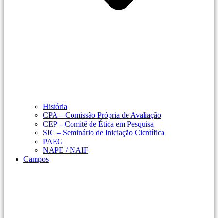
História
CPA – Comissão Própria de Avaliação
CEP – Comitê de Ética em Pesquisa
SIC – Seminário de Iniciação Científica
PAEG
NAPE / NAIF
Campos