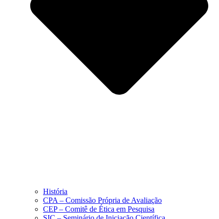
História
CPA – Comissão Própria de Avaliação
CEP – Comitê de Ética em Pesquisa
SIC – Seminário de Iniciação Científica