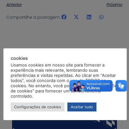
Anterior
Próximo
Compartilhe a postagem:
cookies
Usamos cookies em nosso site para fornecer a
Postagens Relacionadas
experiência mais relevante, lembrando suas
preferências e visitas repetidas. Ao clicar em “Aceitar
todos”, você concorda com o uso de TODOS os
cookies. No entanto, você pode visitar "Configurações
de cookies" para fornecer um consentimento
controlado.
Configurações de cookies
Aceitar tudo