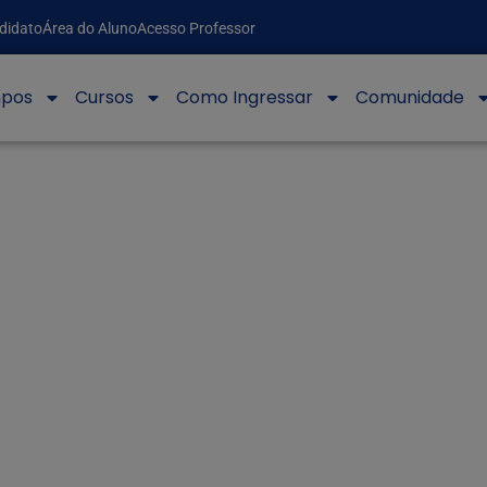
didato
Área do Aluno
Acesso Professor
pos
Cursos
Como Ingressar
Comunidade
Programa de Bolsas de Estudos FACEMP
UNIFACEMP
Programa de Bolsas de Estudos FACEMP