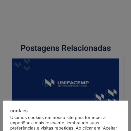
Postagens Relacionadas
cookies
04/08/2026
Edital
EDITAL DE RETIFICAÇÃO: ALTERAÇÃO DO
Usamos cookies em nosso site para fornecer a
CRONOGRAMA DOS RESULTADOS
experiência mais relevante, lembrando suas
preferências e visitas repetidas. Ao clicar em “Aceitar