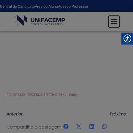
Central do Candidato
Área do Aluno
Acesso Professor
Resultado Vestibular de Medicina
UNIFACEMP
Resultado Vestibular de Medicina
RESULTADO PROCESSO SELETIVO 26-2
Baixar
Anterior
Próximo
Compartilhe a postagem: