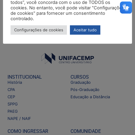
todos”, você concorda com o uso de TODOS os
cookies. No entanto, você pode visitar "Configurações
de cookies" para fornecer um consentimento
controlado.
Configurações de cookies
Aceitar tudo
INSTITUCIONAL
CURSOS
História
Graduação
CPA
Pós-Graduação
CEP
Educação a Distância
SPPG
PAEG
NAPE / NAIF
COMO INGRESSAR
COMUNIDADE