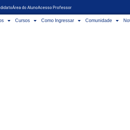
ndidato
Área do Aluno
Acesso Professor
os
Cursos
Como Ingressar
Comunidade
Not