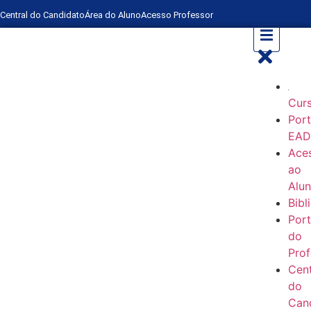
Central do Candidato
Área do Aluno
Acesso Professor
Cur
Port
EA
Ace
ao
Alu
Bibl
Port
do
Prof
Cent
do
Can