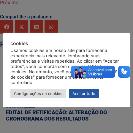
Próximo
Compartilhe a postagem:
Postagens Relacionadas
cookies
Usamos cookies em nosso site para fornecer a
experiência mais relevante, lembrando suas
preferências e visitas repetidas. Ao clicar em “Aceitar
todos”, você concorda com o uso de TODOS os
cookies. No entanto, você pode visitar "Configurações
de cookies" para fornecer um consentimento
controlado.
Configurações de cookies
Aceitar tudo
04/08/2026
Edital
EDITAL DE RETIFICAÇÃO: ALTERAÇÃO DO
CRONOGRAMA DOS RESULTADOS